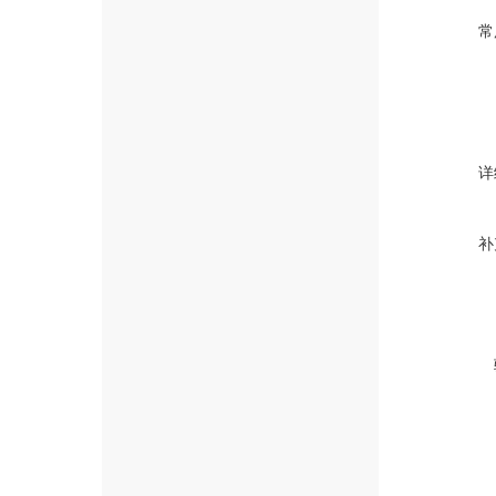
常
详
补