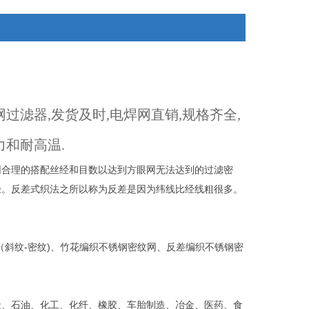
网过滤器,发货及时,电焊网直销,规格齐全,
力和耐高温.
网合理的搭配丝经和目数以达到方眼网无法达到的过滤密
径。反差式织法之所以称为反差是因为纬线比经线粗很多。
斜纹-密纹)、竹花编织不锈钢密纹网、反差编织不锈钢密
天、石油、化工、化纤、橡胶、车胎制造、冶金、医药、食