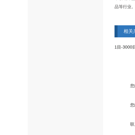
品等行业
相关
您
您
联