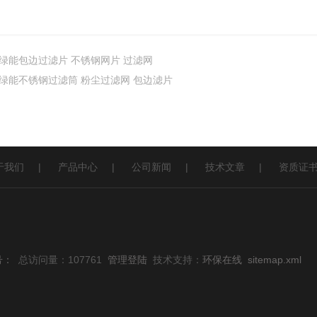
绿能包边过滤片 不锈钢网片 过滤网
绿能不锈钢过滤筒 粉尘过滤网 包边滤片
于我们
|
产品中心
|
公司新闻
|
技术文章
|
资质证
号：
总访问量：107761
管理登陆
技术支持：
环保在线
sitemap.xml