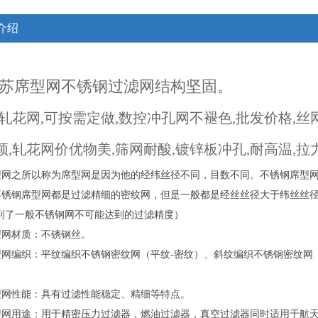
介绍
苏席型网不锈钢过滤网结构坚固。
,轧花网,可按需定做,数控冲孔网不褪色,批发价格,丝
颖,轧花网价优物美,筛网耐酸,镀锌板冲孔,耐高温,拉
型网之所以称为席型网是因为他的经纬丝径不同，目数不同。不锈钢席型
不锈钢席型网都是过滤精细的密纹网，但是一般都是经丝丝径大于纬丝丝
达到了一般不锈钢网不可能达到的过滤精度）
型网材质：不锈钢丝。
网编织：平纹编织不锈钢密纹网（平纹-密纹）、斜纹编织不锈钢密纹网（
型网性能：具有过滤性能稳定、精细等特点。
型网用途：用于精密压力过滤器，燃油过滤器，真空过滤器同时适用于航