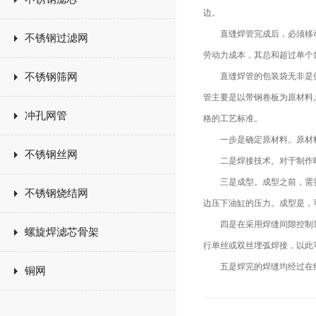
边。
直缝焊管完成后，必须移动
不锈钢过滤网
劳动力成本，其总和超过单个
不锈钢筛网
直缝焊管的包装袋无非是保
管主要是以带钢卷板为原材料
冲孔网管
格的工艺标准。
一步是确定原材料。原材料
不锈钢丝网
二是焊接技术。对于制作时
三是成型。成型之前，需要带
不锈钢烧结网
边压下油缸的压力。成型是，
四是在采用焊缝间隙控制装
螺旋焊滤芯骨架
行单丝或双丝埋弧焊接，以此
五是焊完的焊缝均经过在线连
铜网