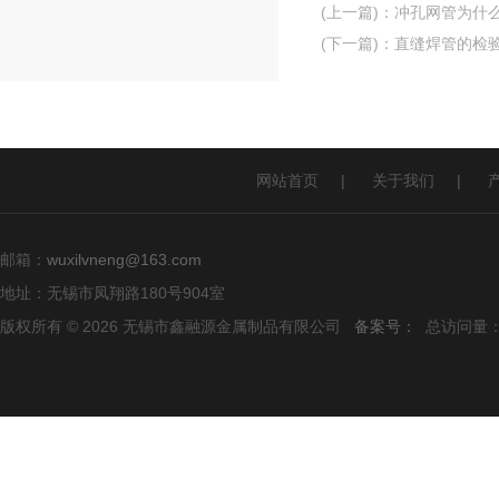
(上一篇)
：
冲孔网管为什
(下一篇)
：
直缝焊管的检
网站首页
|
关于我们
|
邮箱：
wuxilvneng@163.com
地址：无锡市凤翔路180号904室
版权所有 © 2026 无锡市鑫融源金属制品有限公司
备案号：
总访问量：1