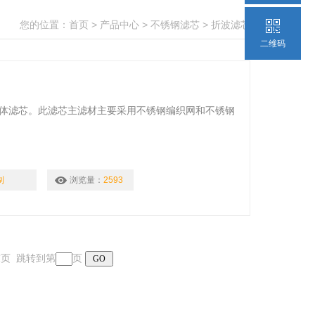
您的位置：
首页
>
产品中心
>
不锈钢滤芯
>
折波滤芯
二维码
熔体滤芯。此滤芯主滤材主要采用不锈钢编织网和不锈钢
制
浏览量：
2593
 末页 跳转到第
页