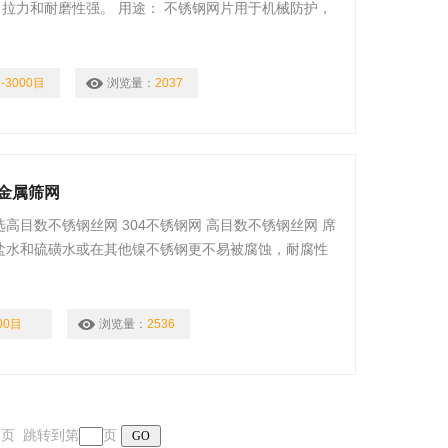
、拉力和耐磨性强。 用途： 不锈钢网片用于机械防护，
、整体性强，具有较强的耐腐蚀性。
-3000目
浏览量：
2037
 金属筛网
选高目数不锈钢丝网 304不锈钢网 高目数不锈钢丝网 席
：在盐水和硫磺水或在其他镍不锈钢更不易被腐蚀，耐腐性
中具有良好的耐腐性能。而且316不锈钢丝网相比304
侵蚀。 性能：具有高耐磨性，耐酸，耐碱，耐高温
00目
浏览量：
2536
 末页 跳转到第
页