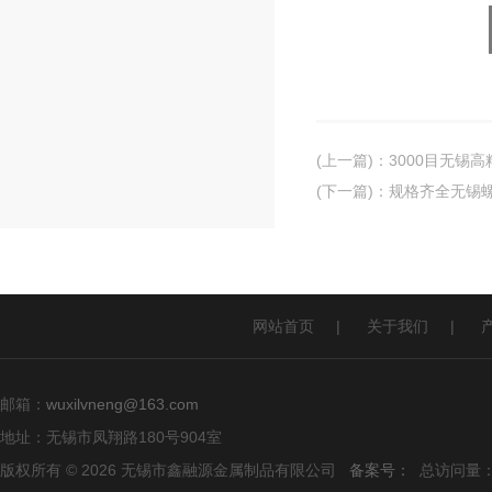
(上一篇)
：
3000目无锡
(下一篇)
：
规格齐全无锡螺
网站首页
|
关于我们
|
邮箱：
wuxilvneng@163.com
地址：无锡市凤翔路180号904室
版权所有 © 2026 无锡市鑫融源金属制品有限公司
备案号：
总访问量：1