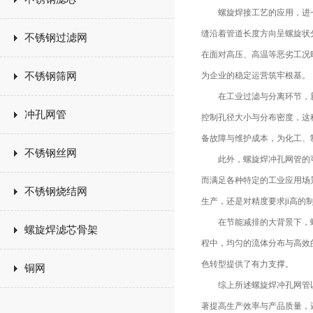
螺旋焊接工艺的应用，进一
缝沿着管道长度方向呈螺旋状
不锈钢过滤网
在面对高压、高温等恶劣工况
不锈钢筛网
为企业的稳定运营筑牢根基。
在工业过滤与分离环节，新
冲孔网管
控制孔径大小与分布密度，这
备故障与维护成本，为化工、
不锈钢丝网
此外，螺旋焊冲孔网管的可
而满足各种特定的工业应用场
不锈钢烧结网
生产，还是对精度要求ji高
在节能减排的大背景下，螺
螺旋焊滤芯骨架
程中，均匀的流体分布与高效
色转型提供了有力支撑。
铜网
综上所述螺旋焊冲孔网管以
著提高生产效率与产品质量，