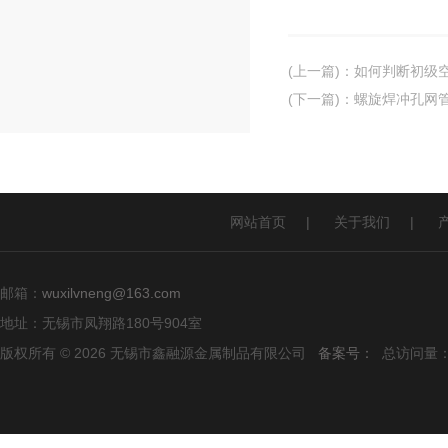
(上一篇)
：
如何判断初级
(下一篇)
：
螺旋焊冲孔网
网站首页
|
关于我们
|
邮箱：
wuxilvneng@163.com
地址：无锡市凤翔路180号904室
版权所有 © 2026 无锡市鑫融源金属制品有限公司
备案号：
总访问量：1