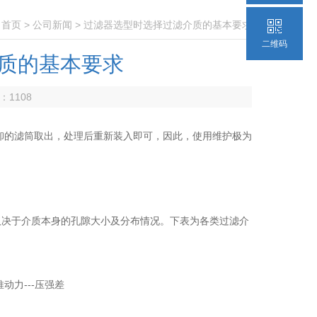
：
首页
>
公司新闻
> 过滤器选型时选择过滤介质的基本要求
二维码
质的基本要求
数：
1108
的滤筒取出，处理后重新装入即可，因此，使用维护极为
决于介质本身的孔隙大小及分布情况。下表为各类过滤介
力---压强差