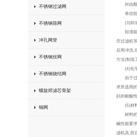
对由颗粒
不锈钢过滤网
单丝纺织
(3)卸
不锈钢筛网
卸渣能力
冲孔网管
空过滤机
后用冲洗,
不锈钢丝网
方法(制造
(4)化
不锈钢烧结网
由于过滤
求所选用的
螺旋焊滤芯骨架
好的耐酸性
(5)材料
铜网
材料的物
械性能要
滤机高,而