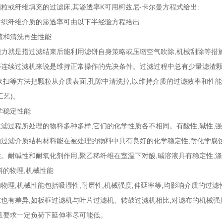
或纤维填充的过滤床,其渗透率K可用柯兹尼-卡尔曼方程式给出:
纤维介质的渗透率可由以下半经验方程给出:
渣和清洗再生性能
就是指过滤结束后能利用滤饼自身策略或压缩空气吹除,机械刮除等措施把
等连续过滤机来说是维持正常操作的先决条件。过滤过程中总有少量滤渣颗
吹扫等方法把颗粒从介质表面,孔隙中清洗掉,以维持介质的过滤效率和性
工艺)。
学稳定性能
过程所处理的物料多种多样,它们的化学性质各不相同。有酸性,碱性,强
过滤介质结构材料能在被处理的物料中具有良好的化学稳定性,耐化学腐蚀
。耐碱性和耐氧化剂作用,聚乙稀纤维在室温下对酸,碱溶液具有稳定性,
的物理,机械性能
理,机械性能包括吸湿性,耐磨性,机械强度,伸延率等,均影响介质的过
求也有差异,如板框过滤机与叶片过滤机、转鼓过滤机相比,对滤布的机械
且要求一定负荷下延伸率尽可能低。