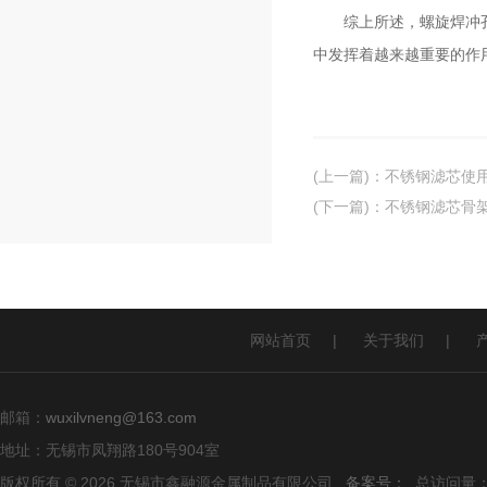
综上所述，螺旋焊冲孔网
中发挥着越来越重要的作
(上一篇)
：
不锈钢滤芯使
(下一篇)
：
不锈钢滤芯骨
网站首页
|
关于我们
|
邮箱：
wuxilvneng@163.com
地址：无锡市凤翔路180号904室
版权所有 © 2026 无锡市鑫融源金属制品有限公司
备案号：
总访问量：1