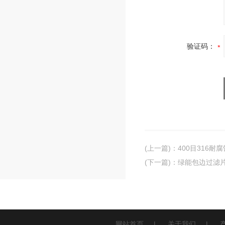
验证码：
(上一篇)
：
400目316耐
(下一篇)
：
绿能包边过滤片
网站首页
|
关于我们
|