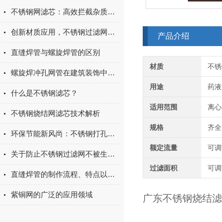
不锈钢网滤芯：高效拦截杂质，保障流体纯净度与系统安全运行
创新材质应用，不锈钢过滤网筒领过滤技术新潮流
产品介绍
直缝焊管与螺旋焊管的区别
材质
不锈
螺旋焊冲孔网管在建筑装饰中的应用及其优势
用途
药液
什么是不锈钢滤芯？
适用范围
离心
不锈钢烧结网滤芯技术解析
规格
齐全
环保节能新风尚：不锈钢打孔管，绿色通风解决方案的选择
额定流量
可调节
关于防止不锈钢过滤网不被生锈的建议
过滤面积
可调
直缝焊管的制作流程、特点以及应用场景
紫铜网的广泛的应用领域
广东不锈钢烧结滤