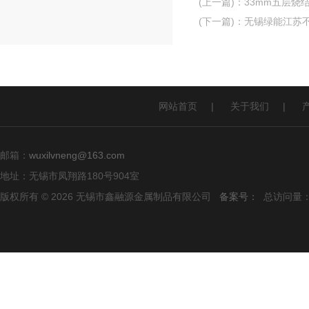
(上一篇)
：
33mm五层烧
(下一篇)
：
无锡绿能江苏不
网站首页
|
关于我们
|
邮箱：
wuxilvneng@163.com
地址：无锡市凤翔路180号904室
版权所有 © 2026 无锡市鑫融源金属制品有限公司
备案号：
总访问量：1