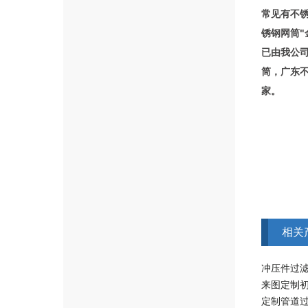
常见有不
锈钢网筒
已由我公
筒，广东
家。
相关
冲压件过滤
来图定制