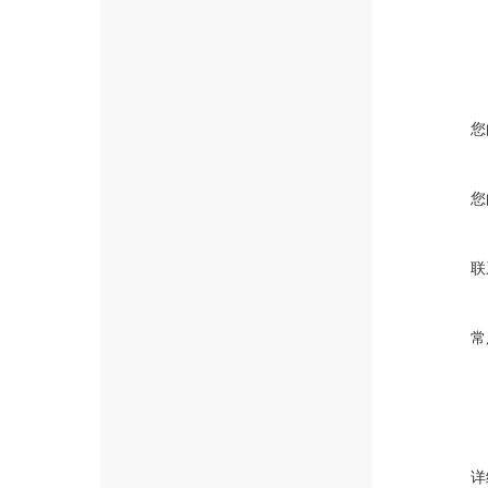
您
您
联
常
详