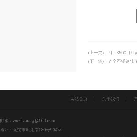
(上一篇)
：
2目-3500目
(下一篇)
：
齐全不锈钢轧花
网站首页
|
关于我们
|
邮箱：
wuxilvneng@163.com
地址：无锡市凤翔路180号904室